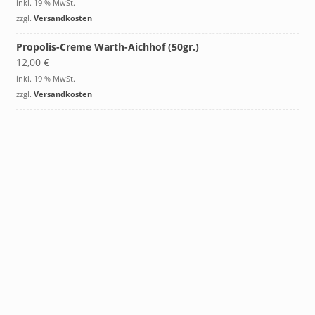
inkl. 19 % MwSt.
zzgl.
Versandkosten
Propolis-Creme Warth-Aichhof (50gr.)
12,00
€
inkl. 19 % MwSt.
zzgl.
Versandkosten
Honigheber
3,00
€
inkl. 19 % MwSt.
zzgl.
Versandkosten
Kerzenständer (3er)
6,50
€
inkl. 19 % MwSt.
zzgl.
Versandkosten
Kerze »Bienenhaus«
9,50
€
inkl. 19 % MwSt.