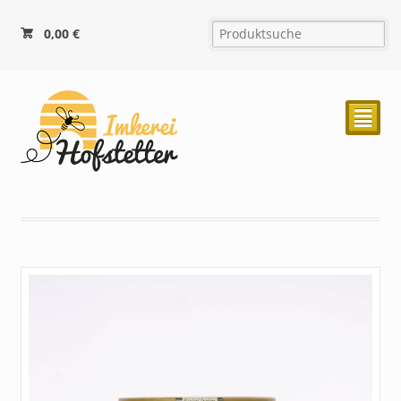
0,00
€
²