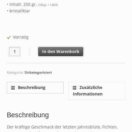
• Inhalt: 250 gr.
(100 gr. = 1,40 €)
• kristallklar
Vorrätig
Wald- & Blütenhonig (250gr.) Menge
In den Warenkorb
Kategorie:
Unkategorisiert
Beschreibung
Zusätzliche
Informationen
Beschreibung
Der kräftige Geschmack der letzten Jahresblüte, Fichten,