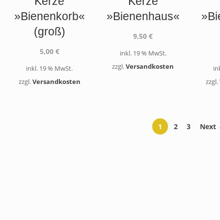
Kerze
Kerze
»Bienenkorb«
»Bienenhaus«
»Bi
(groß)
9,50
€
5,00
€
inkl. 19 % MwSt.
zzgl.
Versandkosten
inkl. 19 % MwSt.
in
zzgl.
Versandkosten
zzgl.
1
2
3
Next